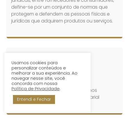
jurídicas, entre fornecedores e consumidores,
define-se por um conjunto de normas que
protegem e defendem as pessoas físicas e
jurídicas que adquirem produtos ou serviços.
Usamos cookies para
personalizar conteúdos e
melhorar a sua experiência. Ao
navegar nesse site, você
DIREITO EMPRESARIAL
concorda com nossa
Política de Privacidade
.
Nosso grupo de advogados atua nos
principais nichos do direito empresarial
Entendi e Fechar