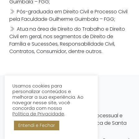
Guimbala – FGG;
Pós-graduada em Direito Civil e Processo Civil
pela Faculdade Guilherme Guimbala – FGG;
Atua na área de Direito do Trabalho e Direito
Civil em geral, nos segmentos de Direito de
Família e Sucessões, Responsabilidade Civil,
Contratos, Consumidor, dentre outros.
Usamos cookies para
personalizar conteúdos e
DR. ROBSON DE SOUZA
melhorar a sua experiência. Ao
navegar nesse site, você
OAB/SC 28.898
concorda com nossa
Política de Privacidade
.
Pós-graduado: MBA em Direito Processual e
Empresaria pela Universidade Católica de Santa
Entendi e Fechar
Catarina – Unidade Jaraguá do Sul;