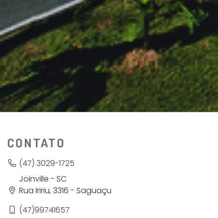
CONTATO
(47) 3029-1725
Joinville - SC
Rua Iririu, 3316 - Saguaçu
(47)99741657