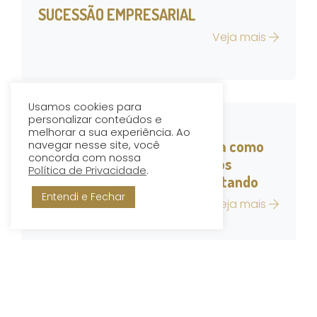
SUCESSÃO EMPRESARIAL
Veja mais
Usamos cookies para
personalizar conteúdos e
melhorar a sua experiência. Ao
Adoção homoafetiva conjunta como
navegar nesse site, você
concorda com nossa
garantia irrestrita aos direitos
Política de Privacidade
.
materiais e imateriais do adotando
Entendi e Fechar
Veja mais
Quando Aplicar Advertência