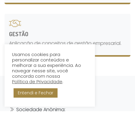
GESTÃO
Aplicação de conceitos de gestão empresarial.
Usamos cookies para
personalizar conteúdos e
melhorar a sua experiência. Ao
navegar nesse site, você
concorda com nossa
Política de Privacidade
.
Entendi e Fechar
ÁREAS DE ATUAÇÃO
Sociedade Anônima;
Sociedade Ltda;
Sociedade Simples;